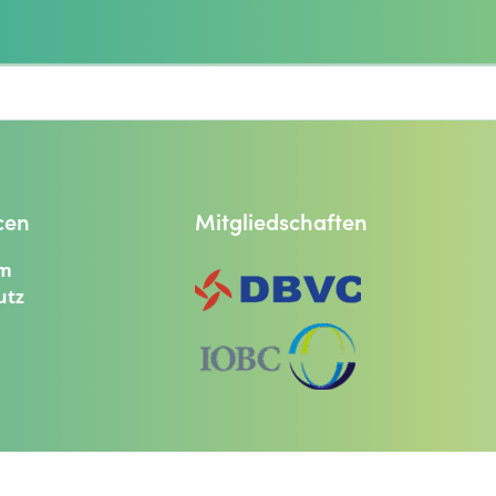
cen
Mitgliedschaften
um
utz