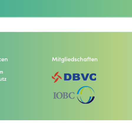
cen
Mitgliedschaften
um
utz